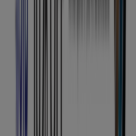
Technology & Electronics catalogues
in Sila
Flyers and best deals in Sila
pork
New Zealand
electric scooter
mobile
phones
wireless
beef
iPhone
hoodie
watch
Technology & Electronics in other
cities
Dubai
Abu Dhabi
Sharjah
Al Ain
Ajman
Ras al-
Khaimah
Sila
Fujairah
Umm al-Quwain
Al Nahda
Mussafah
Khorfakkan
Dibba Al-Fujairah
Madinat