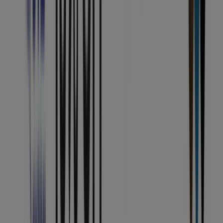
Zayed
Al Dhaid
Al Madam
View more cities
We as a whole realize that
the United Arab Emirates
is
extraordinary compared to other spots to
buy
electronics
. In any case, simply being in Dubai isnt
sufficient with regards to landing top-notch contraptions
at moderate costs. You have to realize where to go for
your buy. Here are some
retail stores
offering you the
best arrangements on
electronics in UAE
.
Go to Technology & Electronics offers
Advertising