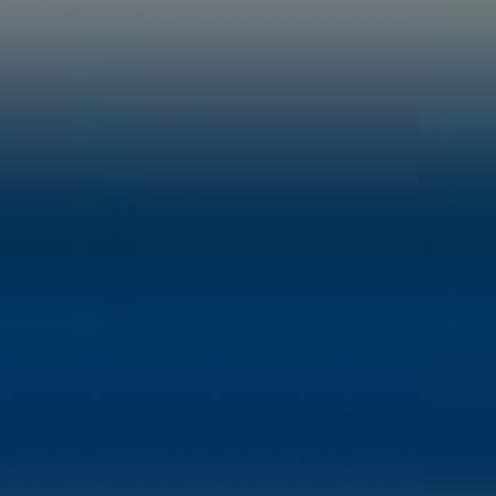
Technical Problems and General Feedback
Index
Brands
Local brands
Retailers
Nearby retailers
Products
Local products
Cities
Download the Tiendeo app