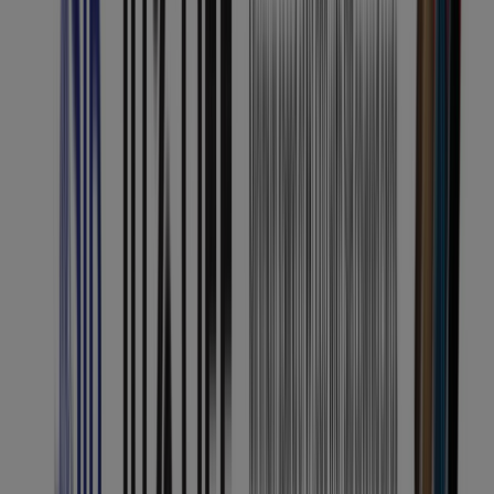
Expires today
Sila
Jumbo
10% Off * Minimum Spend Of 1,000 With
Sib Covered Cards
Expires on 31/12
Sila
View more
Advertising