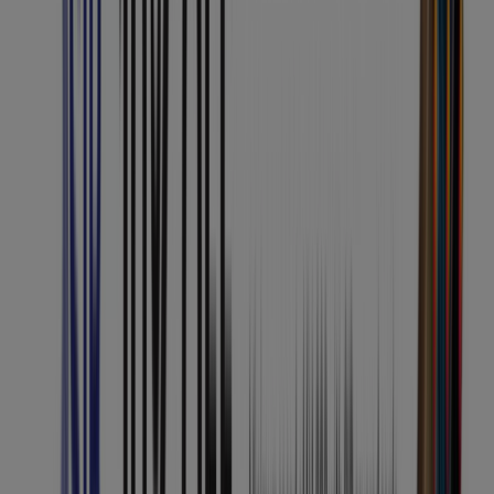
Advertising
Expires today
Du
Special Offer For Esaad Members