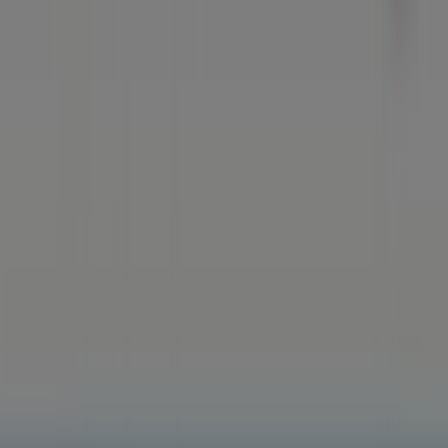
Tiendeo is part of Shopfully, the tech company that is
reinventing local shopping worldwide.
Tiendeo
What we do
Business Solutions
News and media
Work with us
Contact us
Marketing and business request
Store incorrectly located on the map
Weekly Ad Feedback