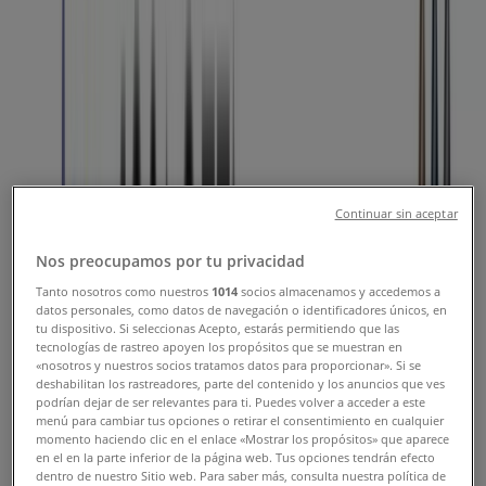
Coupons & Sale
Tiendeo in Sila
»
Technology & Electronics Offers in Sila
-4 days
Continuar sin aceptar
Noon
Nos preocupamos por tu privacidad
Back To School
Tanto nosotros como nuestros
1014
socios almacenamos y accedemos a
datos personales, como datos de navegación o identificadores únicos, en
Expires on 14/08
Sila
tu dispositivo. Si seleccionas Acepto, estarás permitiendo que las
Expires today
tecnologías de rastreo apoyen los propósitos que se muestran en
«nosotros y nuestros socios tratamos datos para proporcionar». Si se
deshabilitan los rastreadores, parte del contenido y los anuncios que ves
podrían dejar de ser relevantes para ti. Puedes volver a acceder a este
Noon
menú para cambiar tus opciones o retirar el consentimiento en cualquier
momento haciendo clic en el enlace «Mostrar los propósitos» que aparece
en el en la parte inferior de la página web. Tus opciones tendrán efecto
Get Ready For Summer & Enjoy 5% off OS
dentro de nuestro Sitio web. Para saber más, consulta nuestra política de