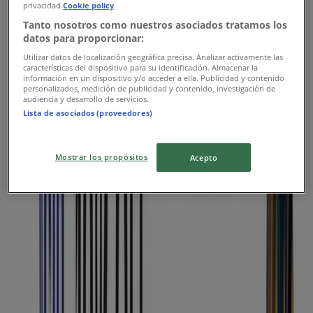
privacidad.
Cookie policy
Expires today
Sila
Tanto nosotros como nuestros asociados tratamos los
Expires today
datos para proporcionar:
Utilizar datos de localización geográfica precisa. Analizar activamente las
características del dispositivo para su identificación. Almacenar la
información en un dispositivo y/o acceder a ella. Publicidad y contenido
Etisalat
personalizados, medición de publicidad y contenido, investigación de
audiencia y desarrollo de servicios.
Lista de asociados (proveedores)
Get Up To 3x More Data On Selected
Roaming Packs Plus Travel Benefits
Worth Up To Aed 1,000
Mostrar los propósitos
Acepto
Expires today
Sila
Expires today
Emax
Pre order Now!
Expires today
Sila