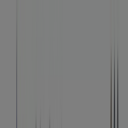
You are here:
Sila
Featured
Groceries
Home & Furniture
Clothes, Shoes &
Accessories
Technology & Electronics
Department
Stores
Health & Beauty
Sport
Babies, Kids & Toys
Cars,
Motorcycles & Accesories
Travel &
Leisure
Restaurants
Banks & ATMs
Advertising
Technology in Sila - Promo Codes,