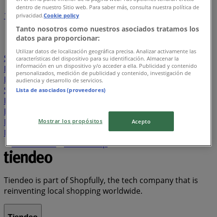
dentro de nuestro Sitio web. Para saber más, consulta nuestra política de
1
2
3
4
5
privacidad.
Cookie policy
...
7
Tanto nosotros como nuestros asociados tratamos los
datos para proporcionar:
Carrefour
Lulu Hypermarket
Nesto
KM Trading
Utilizar datos de localización geográfica precisa. Analizar activamente las
Sephora
Al Madina
Safeer Market
Wear Mart
Al
características del dispositivo para su identificación. Almacenar la
información en un dispositivo y/o acceder a ella. Publicidad y contenido
Maya
Mashreq Bank
Istanbul Supermarket
Al
personalizados, medición de publicidad y contenido, investigación de
Kabayel
Adidas
Day to Day
Green House
Viva
audiencia y desarrollo de servicios.
Sharaf DG
Red Tag
Emirates NBD
West Zone Fresh
Lista de asociados (proveedores)
HSBC
Abudabhi Coop
Du
Zara
Marks & Spencer
Brands for Less
Spar
Dubai Islamic Bank
Rakbank
Max
MMI
Al Adil
Life Pharmacy
Miniso
KFC
Mostrar los propósitos
Acepto
Megamart
Commercial Bank of Dubai
Massimo Dutti
Homes R Us
Union Coop
Tiendeo is part of Shopfully, the tech company that is
reinventing local shopping worldwide.