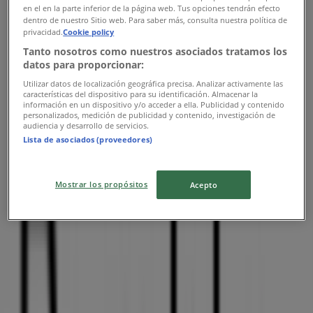
2.3 km
en el en la parte inferior de la página web. Tus opciones tendrán efecto
dentro de nuestro Sitio web. Para saber más, consulta nuestra política de
privacidad.
Cookie policy
Tanto nosotros como nuestros asociados tratamos los
datos para proporcionar:
Bershka
Utilizar datos de localización geográfica precisa. Analizar activamente las
características del dispositivo para su identificación. Almacenar la
PORT SAEED ROAD, Dubai
información en un dispositivo y/o acceder a ella. Publicidad y contenido
personalizados, medición de publicidad y contenido, investigación de
audiencia y desarrollo de servicios.
8.1 km
Lista de asociados (proveedores)
Mostrar los propósitos
Acepto
Bershka
EMIRATES ROAD WITH TRIPOLI STREET, Dubai
13.7 km
Advertising