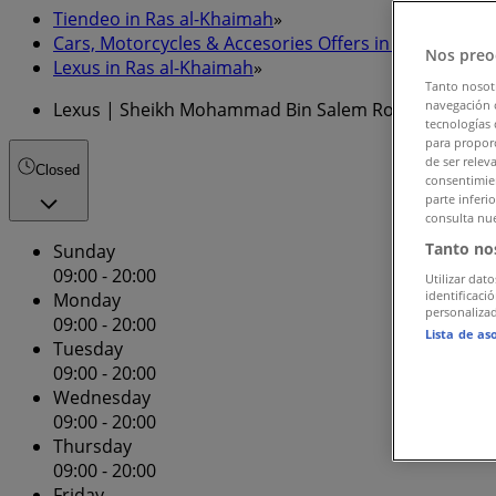
Tiendeo in Ras al-Khaimah
»
Cars, Motorcycles & Accesories Offers in Ras al-Kha
Nos preo
Lexus in Ras al-Khaimah
»
Tanto nosot
navegación o
Lexus | Sheikh Mohammad Bin Salem Road
tecnologías 
para proporc
de ser relev
Closed
consentimien
parte inferi
consulta nue
Tanto no
Sunday
09:00 - 20:00
Utilizar dato
identificaci
Monday
personalizad
09:00 - 20:00
Lista de as
Tuesday
09:00 - 20:00
Wednesday
09:00 - 20:00
Thursday
09:00 - 20:00
Friday