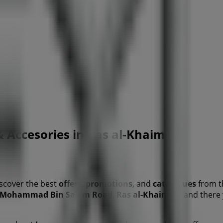
 & Accesories in Ras al-Khaimah
scover the best
offers
,
promotions
, and
catalogues
from t
 Mohammad Bin Salem Road
,
Ras al-Khaimah
, and there 