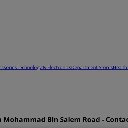
essories
Technology & Electronics
Department Stores
Health
ikh Mohammad Bin Salem Road - Conta