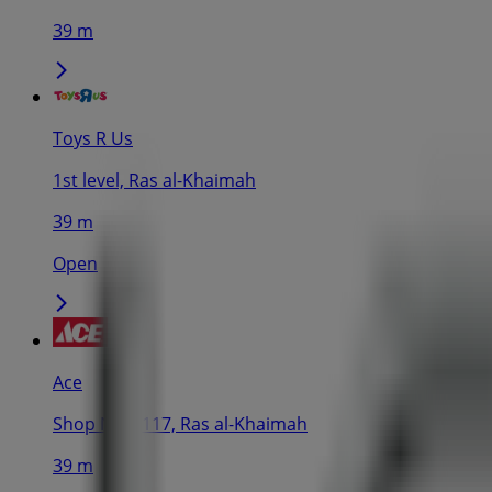
39 m
Toys R Us
1st level, Ras al-Khaimah
39 m
Open
Ace
Shop No – 117, Ras al-Khaimah
39 m