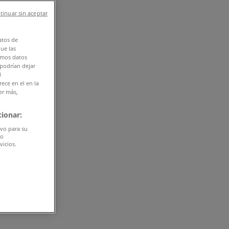
tinuar sin aceptar
atos de
que las
amos datos
 podrían dejar
l
ece en el en la
er más,
ionar:
ivo para su
do
vicios.