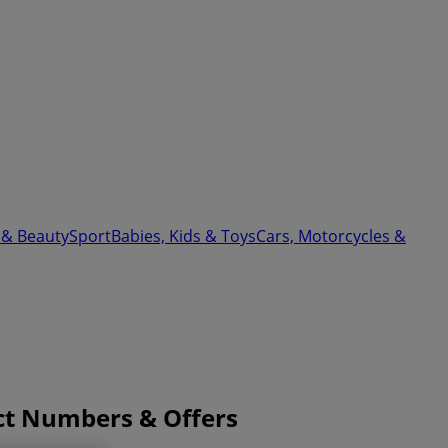
 & Beauty
Sport
Babies, Kids & Toys
Cars, Motorcycles &
ct Numbers & Offers