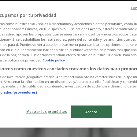
Con
imah
»
cupamos por tu privacidad
ros como nuestros
1012
socios almacenamos y accedemos a datos personales, como d
 identificadores únicos, en tu dispositivo. Si seleccionas Acepto, estarás permitiendo 
de rastreo apoyen los propósitos que se muestran en «nosotros y nuestros socios trat
ionar». Si se deshabilitan los rastreadores, parte del contenido y los anuncios que ves
antes para ti. Puedes volver a acceder a este menú para cambiar tus opciones o retirar e
to en cualquier momento haciendo clic en el enlace «Mostrar los propósitos» que apar
or de la página web. Tus opciones tendrán efecto dentro de nuestro Sitio web. Para sab
stra política de privacidad.
Cookie policy
sotros como nuestros asociados tratamos los datos para proporc
s de localización geográfica precisa. Analizar activamente las características del disposit
ón. Almacenar la información en un dispositivo y/o acceder a ella. Publicidad y conteni
os, medición de publicidad y contenido, investigación de audiencia y desarrollo de ser
ociados (proveedores)
Mostrar los propósitos
Acepto