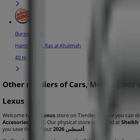
Burger King
Hamra Mall, Ras al-Khaimah
40 m
Other retailers of Cars, Motorcycles
Lexus
Welcome to the
Lexus
store on Tiendeo, where you can di
Accesories
sector. Our physical store is located at
Sheikh
.
أغسطس 2026
you save throughout