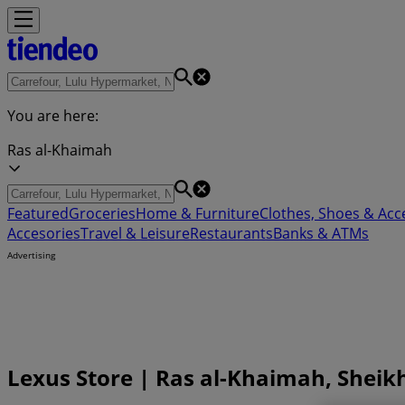
You are here:
Ras al-Khaimah
Featured
Groceries
Home & Furniture
Clothes, Shoes & Acc
Accesories
Travel & Leisure
Restaurants
Banks & ATMs
Advertising
Lexus Store | Ras al-Khaimah, She