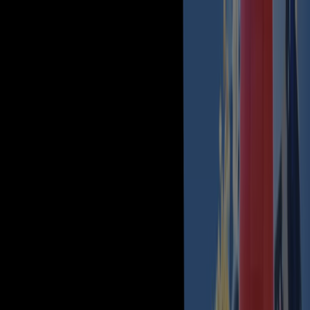
You are here:
Sila
Featured
Groceries
Home & Furniture
Clothes, Shoes &
Accessories
Technology & Electronics
Department
Stores
Health & Beauty
Sport
Babies, Kids & Toys
Cars,
Motorcycles & Accesories
Travel &
Leisure
Restaurants
Banks & ATMs
Advertising
Leisure in Sila - Offers, Coupons &