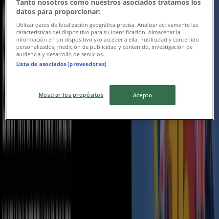
Expires on 30/09
Sila
Tanto nosotros como nuestros asociados tratamos los
datos para proporcionar:
Utilizar datos de localización geográfica precisa. Analizar activamente las
características del dispositivo para su identificación. Almacenar la
AFC Holidays
información en un dispositivo y/o acceder a ella. Publicidad y contenido
personalizados, medición de publicidad y contenido, investigación de
audiencia y desarrollo de servicios.
Big Savings. Bigger Adventures.
Lista de asociados (proveedores)
Expires on 14/08
Sila
Expires today
Mostrar los propósitos
Acepto
AFC Holidays
5 Summer Getaways Under AED 4000
Expires today
Sila
Advertising