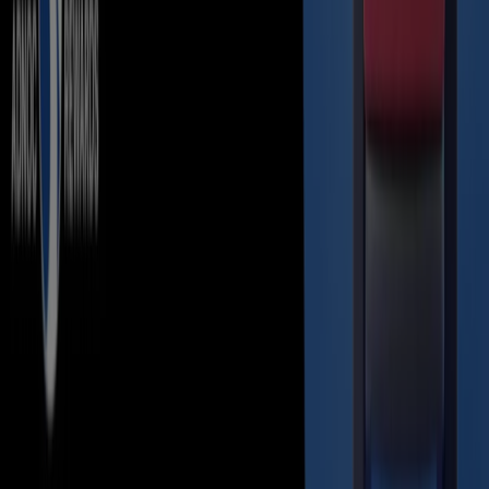
What we do
Business Solutions
News and media
Work with us
Contact us
Marketing and business request
Store incorrectly located on the map
Weekly Ad Feedback
Technical Problems and General Feedback
Index
Brands
Local brands
Retailers