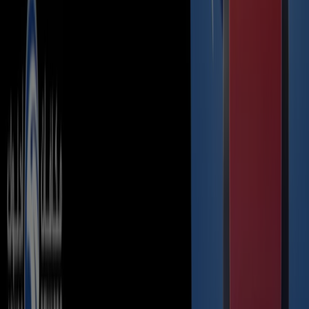
Tiendeo is part of Shopfully, the tech company that is
reinventing local shopping worldwide.
Tiendeo