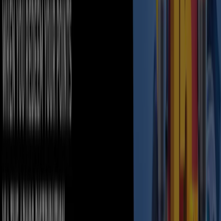
Novo Cinemas
Enjoy Ladies Night At Novo Cinemas!
Expires on 31/12
Sila
Novo Cinemas