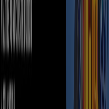
Enjoy 15% Off On Your Tickets When You
Redeem Your Points Via The Adnoc
Distribution Application
Expires on 31/12
Sila
Advertising
Travel & Leisure catalogues in Sila