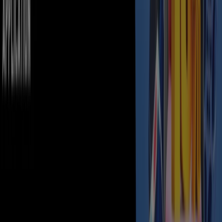
Flyers and best deals in Sila
pork
New Zealand
electric scooter
mobile
phones
wireless
beef
iPhone
hoodie
watch
Travel & Leisure in other cities
Dubai
Abu Dhabi
Sharjah
Al Ain
Ajman
Ras al-
Khaimah
Sila
Fujairah
Umm al-Quwain
Al Nahda
Mussafah
Khorfakkan
Dibba Al-Fujairah
Madinat
Zayed
Al Dhaid
Al Madam
View more cities
The
United Arab Emirates
has more than 200
nationalities from around the globe that call the
desert
garden home
. As indicated by the individuals who
live in
Dubai
, this is the manner by which you visit the city like a
nearby. Visit the United Arab Emirates anytime and enjoy
the best experience of
travel & leisure
.