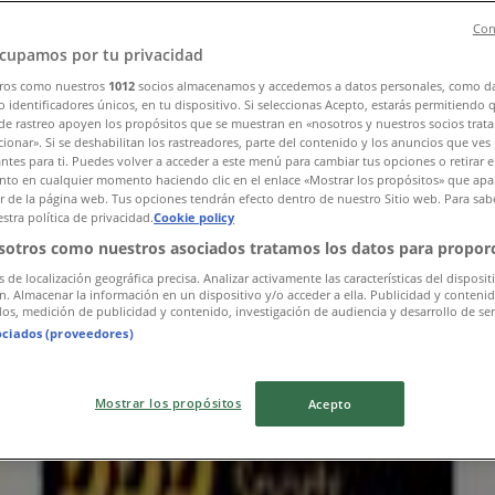
Con
cupamos por tu privacidad
ros como nuestros
1012
socios almacenamos y accedemos a datos personales, como d
 identificadores únicos, en tu dispositivo. Si seleccionas Acepto, estarás permitiendo 
de rastreo apoyen los propósitos que se muestran en «nosotros y nuestros socios trat
r, Sheikh Zayed Road
ionar». Si se deshabilitan los rastreadores, parte del contenido y los anuncios que ves
antes para ti. Puedes volver a acceder a este menú para cambiar tus opciones o retirar e
to en cualquier momento haciendo clic en el enlace «Mostrar los propósitos» que apar
or de la página web. Tus opciones tendrán efecto dentro de nuestro Sitio web. Para sab
stra política de privacidad.
Cookie policy
sotros como nuestros asociados tratamos los datos para proporc
s de localización geográfica precisa. Analizar activamente las características del disposit
ón. Almacenar la información en un dispositivo y/o acceder a ella. Publicidad y conteni
os, medición de publicidad y contenido, investigación de audiencia y desarrollo de ser
ociados (proveedores)
Mostrar los propósitos
Acepto