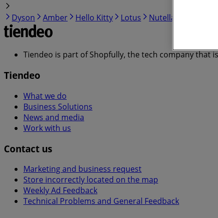
Dyson
Amber
Hello Kitty
Lotus
Nutella
Calvin Kle
Tiendeo is part of Shopfully, the tech company that i
Tiendeo
What we do
Business Solutions
News and media
Work with us
Contact us
Marketing and business request
Store incorrectly located on the map
Weekly Ad Feedback
Technical Problems and General Feedback