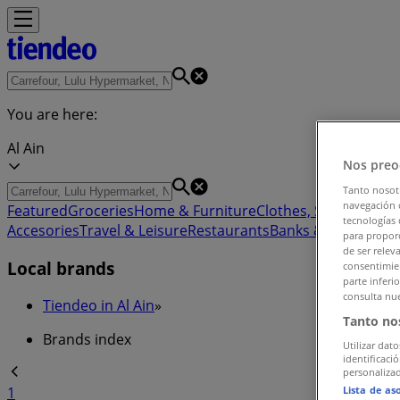
You are here:
Al Ain
Nos preo
Tanto nosot
navegación o
Featured
Groceries
Home & Furniture
Clothes, Shoes & Acc
tecnologías 
Accesories
Travel & Leisure
Restaurants
Banks & ATMs
para proporc
de ser relev
Local brands
consentimien
parte inferi
consulta nue
Tiendeo in Al Ain
»
Tanto no
Brands index
Utilizar dato
identificaci
personalizad
Lista de as
1