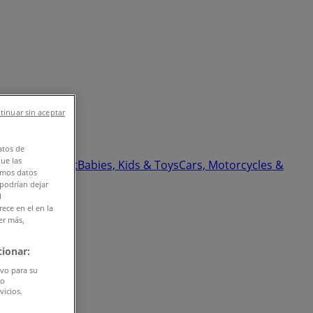
tinuar sin aceptar
atos de
que las
 & Beauty
Sport
Babies, Kids & Toys
Cars, Motorcycles &
amos datos
 podrían dejar
l
ece en el en la
er más,
ionar:
ivo para su
do
vicios.