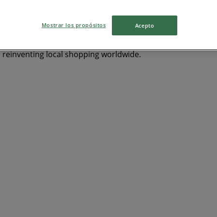
in
Sapphire
Aulet
Beyblade
Takis
Zurich
Mostrar los propósitos
Acepto
s reinventing local shopping worldwide.