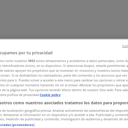
Con
cupamos por tu privacidad
ros como nuestros
1012
socios almacenamos y accedemos a datos personales, como d
 identificadores únicos, en tu dispositivo. Si seleccionas Acepto, estarás permitiendo 
essories
Technology & Electronics
Department Stores
Health
de rastreo apoyen los propósitos que se muestran en «nosotros y nuestros socios trat
ionar». Si se deshabilitan los rastreadores, parte del contenido y los anuncios que ves
antes para ti. Puedes volver a acceder a este menú para cambiar tus opciones o retirar e
to en cualquier momento haciendo clic en el enlace «Mostrar los propósitos» que apar
or de la página web. Tus opciones tendrán efecto dentro de nuestro Sitio web. Para sab
stra política de privacidad.
Cookie policy
sotros como nuestros asociados tratamos los datos para proporc
s de localización geográfica precisa. Analizar activamente las características del disposit
ón. Almacenar la información en un dispositivo y/o acceder a ella. Publicidad y conteni
os, medición de publicidad y contenido, investigación de audiencia y desarrollo de ser
ociados (proveedores)