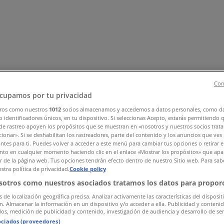
Con
cupamos por tu privacidad
ros como nuestros
1012
socios almacenamos y accedemos a datos personales, como d
essories
Technology & Electronics
Department Stores
Health
 identificadores únicos, en tu dispositivo. Si seleccionas Acepto, estarás permitiendo 
de rastreo apoyen los propósitos que se muestran en «nosotros y nuestros socios trat
ionar». Si se deshabilitan los rastreadores, parte del contenido y los anuncios que ves
antes para ti. Puedes volver a acceder a este menú para cambiar tus opciones o retirar e
to en cualquier momento haciendo clic en el enlace «Mostrar los propósitos» que apar
or de la página web. Tus opciones tendrán efecto dentro de nuestro Sitio web. Para sab
stra política de privacidad.
Cookie policy
sotros como nuestros asociados tratamos los datos para proporc
s de localización geográfica precisa. Analizar activamente las características del disposit
ón. Almacenar la información en un dispositivo y/o acceder a ella. Publicidad y conteni
os, medición de publicidad y contenido, investigación de audiencia y desarrollo de ser
ociados (proveedores)