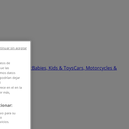
tinuar sin aceptar
atos de
 & Beauty
Sport
Babies, Kids & Toys
Cars, Motorcycles &
que las
amos datos
 podrían dejar
l
ece en el en la
er más,
ionar:
ivo para su
do
vicios.