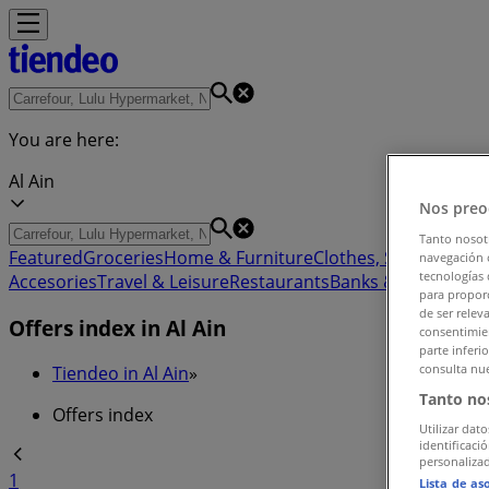
You are here:
Al Ain
Nos preo
Tanto nosot
Featured
Groceries
Home & Furniture
Clothes, Shoes & Acc
navegación o
tecnologías 
Accesories
Travel & Leisure
Restaurants
Banks & ATMs
para proporc
de ser relev
Offers index in Al Ain
consentimien
parte inferi
consulta nue
Tiendeo in Al Ain
»
Tanto no
Offers index
Utilizar dato
identificaci
personalizad
1
Lista de as