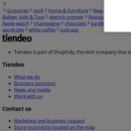
Groceries
pork
Home & Furniture
New Zealand
Cl
Babies, Kids & Toys
electric scooter
Restaurants
Spor
Apple watch
champagne
chocolate
garden hose
gar
wardrobe
white coffee
suitcase
Tiendeo is part of Shopfully, the tech company that i
Tiendeo
What we do
Business Solutions
News and media
Work with us
Contact us
Marketing and business request
Store incorrectly located on the map