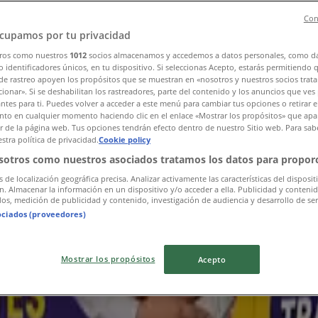
Con
cupamos por tu privacidad
ros como nuestros
1012
socios almacenamos y accedemos a datos personales, como d
 identificadores únicos, en tu dispositivo. Si seleccionas Acepto, estarás permitiendo 
de rastreo apoyen los propósitos que se muestran en «nosotros y nuestros socios trat
ionar». Si se deshabilitan los rastreadores, parte del contenido y los anuncios que ves
antes para ti. Puedes volver a acceder a este menú para cambiar tus opciones o retirar e
to en cualquier momento haciendo clic en el enlace «Mostrar los propósitos» que apar
or de la página web. Tus opciones tendrán efecto dentro de nuestro Sitio web. Para sab
stra política de privacidad.
Cookie policy
sotros como nuestros asociados tratamos los datos para proporc
s de localización geográfica precisa. Analizar activamente las características del disposit
ón. Almacenar la información en un dispositivo y/o acceder a ella. Publicidad y conteni
os, medición de publicidad y contenido, investigación de audiencia y desarrollo de ser
ociados (proveedores)
Mostrar los propósitos
Acepto